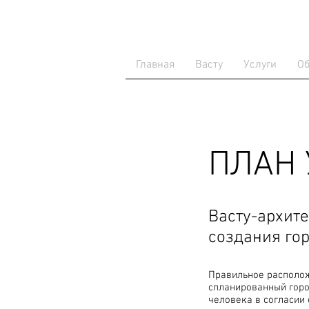
Главная
Васту
Услуги
Об
ПЛАН 
Васту-архите
создания гор
Правильное располож
спланированный город
человека в согласии 