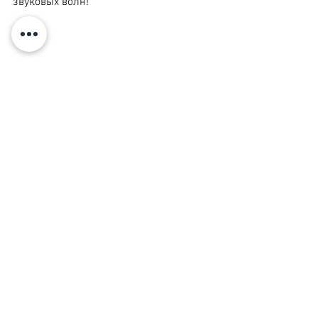
звуковых волн!
 (с) 
Ульяна Нигматулина 